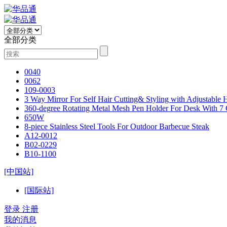
全部分类
0040
0062
109-0003
3 Way Mirror For Self Hair Cutting& Styling with Adjustable
360-degree Rotating Metal Mesh Pen Holder For Desk With 7
650W
8-piece Stainless Steel Tools For Outdoor Barbecue Steak
A12-0012
B02-0229
B10-1100
[中国站]
[国际站]
登录
注册
我的消息