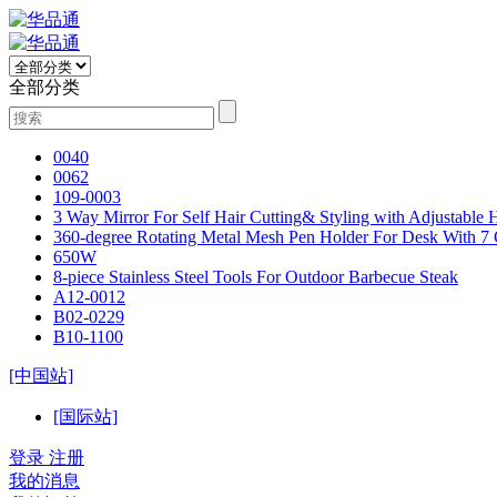
全部分类
0040
0062
109-0003
3 Way Mirror For Self Hair Cutting& Styling with Adjustable
360-degree Rotating Metal Mesh Pen Holder For Desk With 7
650W
8-piece Stainless Steel Tools For Outdoor Barbecue Steak
A12-0012
B02-0229
B10-1100
[中国站]
[国际站]
登录
注册
我的消息