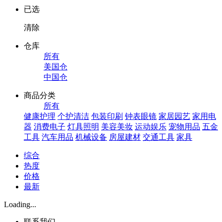
已选
清除
仓库
所有
美国仓
中国仓
商品分类
所有
健康护理
个护清洁
包装印刷
钟表眼镜
家居园艺
家用电
器
消费电子
灯具照明
美容美妆
运动娱乐
宠物用品
五金
工具
汽车用品
机械设备
房屋建材
交通工具
家具
综合
热度
价格
最新
Loading...
联系我们