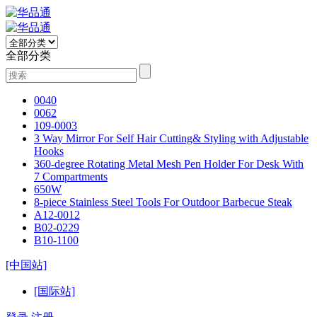
全部分类
0040
0062
109-0003
3 Way Mirror For Self Hair Cutting& Styling with Adjustable
Hooks
360-degree Rotating Metal Mesh Pen Holder For Desk With
7 Compartments
650W
8-piece Stainless Steel Tools For Outdoor Barbecue Steak
A12-0012
B02-0229
B10-1100
[中国站]
[国际站]