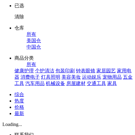
已选
清除
仓库
所有
美国仓
中国仓
商品分类
所有
健康护理
个护清洁
包装印刷
钟表眼镜
家居园艺
家用电
器
消费电子
灯具照明
美容美妆
运动娱乐
宠物用品
五金
工具
汽车用品
机械设备
房屋建材
交通工具
家具
综合
热度
价格
最新
Loading...
联系我们