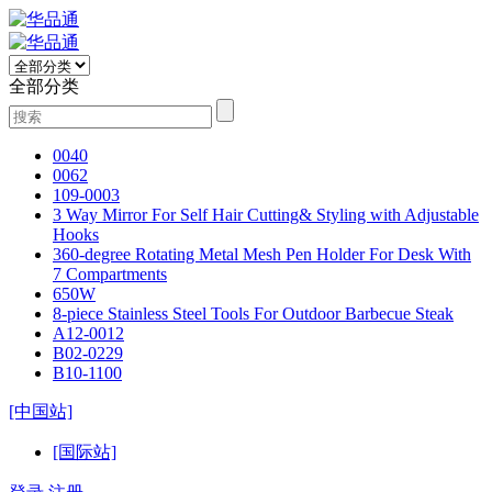
全部分类
0040
0062
109-0003
3 Way Mirror For Self Hair Cutting& Styling with Adjustable
Hooks
360-degree Rotating Metal Mesh Pen Holder For Desk With
7 Compartments
650W
8-piece Stainless Steel Tools For Outdoor Barbecue Steak
A12-0012
B02-0229
B10-1100
[中国站]
[国际站]