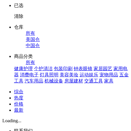
已选
清除
仓库
所有
美国仓
中国仓
商品分类
所有
健康护理
个护清洁
包装印刷
钟表眼镜
家居园艺
家用电
器
消费电子
灯具照明
美容美妆
运动娱乐
宠物用品
五金
工具
汽车用品
机械设备
房屋建材
交通工具
家具
综合
热度
价格
最新
Loading...
联系我们