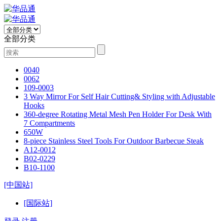
全部分类
0040
0062
109-0003
3 Way Mirror For Self Hair Cutting& Styling with Adjustable
Hooks
360-degree Rotating Metal Mesh Pen Holder For Desk With
7 Compartments
650W
8-piece Stainless Steel Tools For Outdoor Barbecue Steak
A12-0012
B02-0229
B10-1100
[中国站]
[国际站]