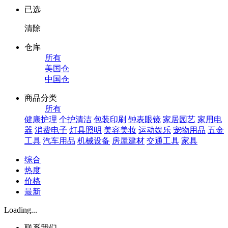
已选
清除
仓库
所有
美国仓
中国仓
商品分类
所有
健康护理
个护清洁
包装印刷
钟表眼镜
家居园艺
家用电
器
消费电子
灯具照明
美容美妆
运动娱乐
宠物用品
五金
工具
汽车用品
机械设备
房屋建材
交通工具
家具
综合
热度
价格
最新
Loading...
联系我们