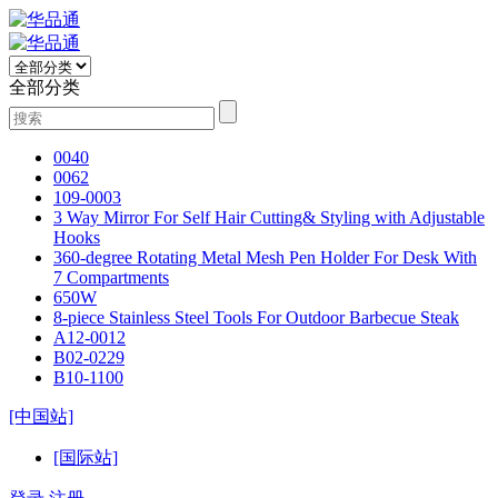
全部分类
0040
0062
109-0003
3 Way Mirror For Self Hair Cutting& Styling with Adjustable
Hooks
360-degree Rotating Metal Mesh Pen Holder For Desk With
7 Compartments
650W
8-piece Stainless Steel Tools For Outdoor Barbecue Steak
A12-0012
B02-0229
B10-1100
[中国站]
[国际站]