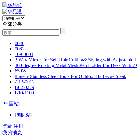
全部分类
0040
0062
109-0003
3 Way Mirror For Self Hair Cutting& Styling with Adjustable
360-degree Rotating Metal Mesh Pen Holder For Desk With 7
650W
8-piece Stainless Steel Tools For Outdoor Barbecue Steak
A12-0012
B02-0229
B10-1100
[中国站]
[国际站]
登录
注册
我的消息