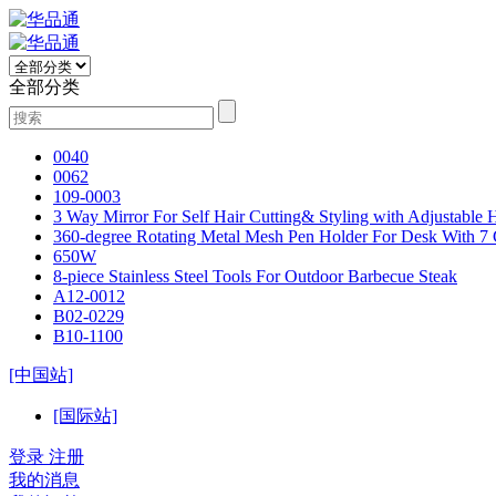
全部分类
0040
0062
109-0003
3 Way Mirror For Self Hair Cutting& Styling with Adjustable
360-degree Rotating Metal Mesh Pen Holder For Desk With 7
650W
8-piece Stainless Steel Tools For Outdoor Barbecue Steak
A12-0012
B02-0229
B10-1100
[中国站]
[国际站]
登录
注册
我的消息